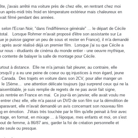
ête, j'avais arrêté ma voiture près de chez elle, en rentrant chez moi
un après-midi très froid en témperature extérieur mais chaleureux en
 avait filmé pendant des années.
selon l'Ecran Noir, "dans l'indifférence générale" ... le départ de Cécile
otal.
Lorsque Rohmer m'avait proposé d'être son assistante sur
La
que je puisse gagner un peu de sous et rester en France), il m'a demandé
t après avoir réalisé déjà un premier film.
Lorsque j'ai su que Cécile a
our nous - étudiants de cinéma du monde entier - une oeuvre mythique,
op contente de balayer la salle de montage pour Cécile.
rtout à distance.
Elle ne m'a jamais fait pleurer, au contraire, elle
rsqu'il y a eu une peine de coeur ou qq injustices à mon égard, jeune
u Canada.
Des trajets en voiture dans son 2CV, pour aller manger un
 le 15ème...
une attention délicate toujours (qui surprend ceux qui ne la
aisemblable, je suis remplie de regrets de ne pas avoir fait signe,
is rentrée en France en mai.
Ce jour-là en janvier, elle avait voulu me
t entrer chez elle, elle m'a passé un DVD de son film sur la démolition de
paravant, elle m'avait demandé un avis concernant son nouveau film
ng en émotion.
J'étais très touchée par le film qu'elle peinait à finir avec
tage, en format, en mixage ... à l'époque, mes enfants et moi, on s'est
 bout de femme, à 86/87 ans, garder la foi de création personnelle et
ute seule ou presque.