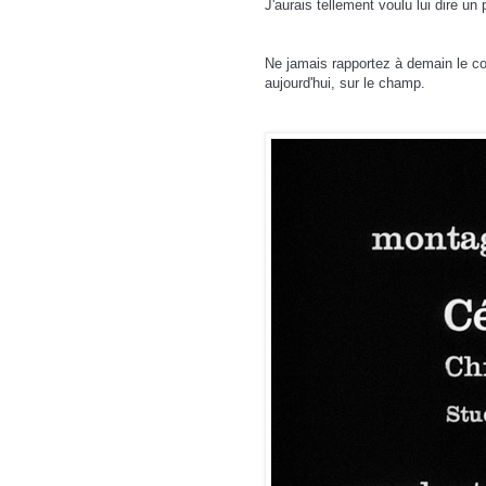
J'aurais tellement voulu lui dire un 
Ne jamais rapportez à demain le co
aujourd'hui, sur le champ.