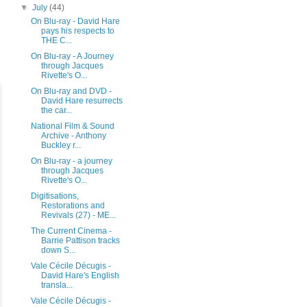
▼
July
(44)
On Blu-ray - David Hare
pays his respects to
THE C...
On Blu-ray - A Journey
through Jacques
Rivette's O...
On Blu-ray and DVD -
David Hare resurrects
the car...
National Film & Sound
Archive - Anthony
Buckley r...
On Blu-ray - a journey
through Jacques
Rivette's O...
Digitisations,
Restorations and
Revivals (27) - ME...
The Current Cinema -
Barrie Pattison tracks
down S...
Vale Cécile Décugis -
David Hare's English
transla...
Vale Cécile Décugis -