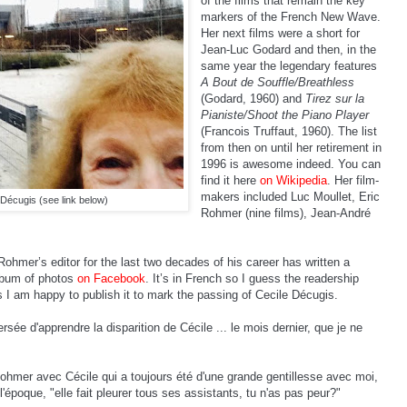
of the films that remain the key
markers of the French New Wave.
Her next films were a short for
Jean-Luc Godard and then, in the
same year the legendary features
A Bout de Souffle/Breathless
(Godard, 1960) and
Tirez sur la
Pianiste/Shoot the Piano Player
(Francois Truffaut, 1960). The list
from then on until her retirement in
1996 is awesome indeed. You can
find it here
on Wikipedia
. Her film-
makers included Luc Moullet, Eric
 Décugis (see link below)
Rohmer (nine films), Jean-André
hmer’s editor for the last two decades of his career has written a
lbum of photos
on Facebook
. It’s in French so I guess the readership
ss I am happy to publish it to mark the passing of Cecile Décugis.
ée d'apprendre la disparition de Cécile ... le mois dernier, que je ne
ohmer avec Cécile qui a toujours été d'une grande gentillesse avec moi,
'époque, "elle fait pleurer tous ses assistants, tu n'as pas peur?"