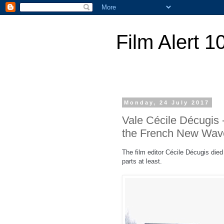
Film Alert 1
Monday, 24 July 2017
Vale Cécile Décugis - 
the French New Wav
The film editor C
é
cile Décugis die
parts at least.