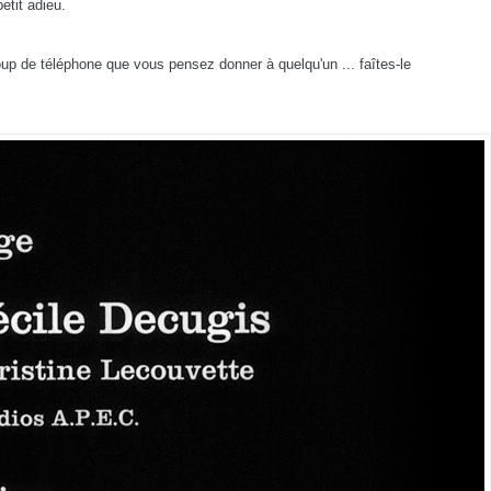
petit adieu.
up de téléphone que vous pensez donner à quelqu'un ... faîtes-le