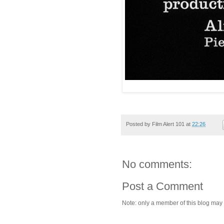
Posted by
Film Alert 101
at
22:26
No comments:
Post a Comment
Note: only a member of this blog may