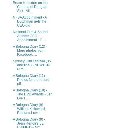
Bruce Hodsdon on the
Cinema of Douglas
Sirk - All ...
NFSA Appointment - A
Dutchman gets the
CEO gig
National Film & Sound
Archive CEO
Appointment - Ti...
A Bologna Diary (12) -
More photos from
Facebook. ...
Sydney Film Festival (35
and final) - NEWTON
(Ami...
A Bologna Diary (11) -
Photos for the record -
pil...
A Bologna Diary (10) -
The DVD Awards - Len
Lye's ...
A Bologna Diary (9) -
William K Howard,
Edmund Low...
A Bologna Diary (8) -
Jean Renoir's LE
CRIME DE MO...