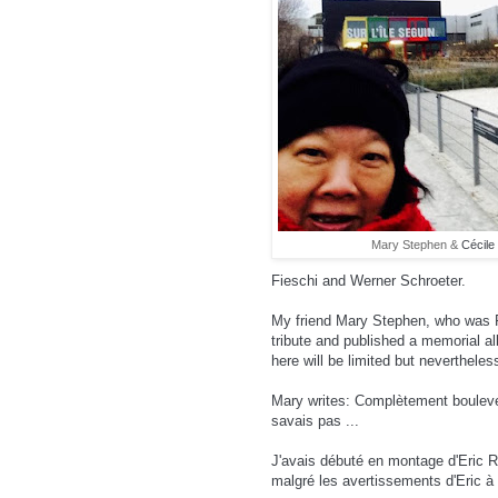
Mary Stephen &
C
é
cile
Fieschi and Werner Schroeter.
My friend Mary Stephen, who was Ro
tribute and published a memorial a
here will be limited but neverthele
Mary writes: Complètement boulevers
savais pas ...
J'avais débuté en montage d'Eric R
malgré les avertissements d'Eric à l