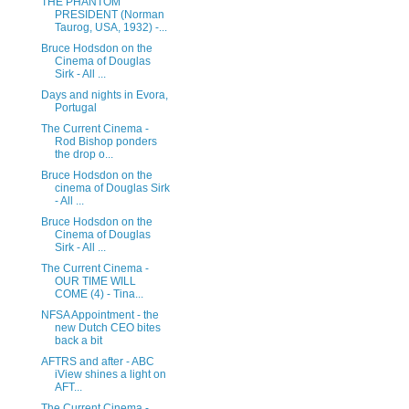
THE PHANTOM
PRESIDENT (Norman
Taurog, USA, 1932) -...
Bruce Hodsdon on the
Cinema of Douglas
Sirk - All ...
Days and nights in Evora,
Portugal
The Current Cinema -
Rod Bishop ponders
the drop o...
Bruce Hodsdon on the
cinema of Douglas Sirk
- All ...
Bruce Hodsdon on the
Cinema of Douglas
Sirk - All ...
The Current Cinema -
OUR TIME WILL
COME (4) - Tina...
NFSA Appointment - the
new Dutch CEO bites
back a bit
AFTRS and after - ABC
iView shines a light on
AFT...
The Current Cinema -