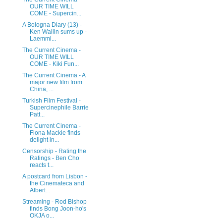
OUR TIME WILL
COME - Supercin...
A Bologna Diary (13) -
Ken Wallin sums up -
Laemml...
The Current Cinema -
OUR TIME WILL
COME - Kiki Fun...
The Current Cinema - A
major new film from
China, ...
Turkish Film Festival -
Supercinephile Barrie
Patt...
The Current Cinema -
Fiona Mackie finds
delight in...
Censorship - Rating the
Ratings - Ben Cho
reacts t...
A postcard from Lisbon -
the Cinemateca and
Albert...
Streaming - Rod Bishop
finds Bong Joon-ho's
OKJA o...