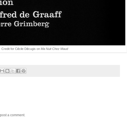
Credit for C
é
cile D
é
cugis on
Ma Nuit Chez Maud
 post a comment.