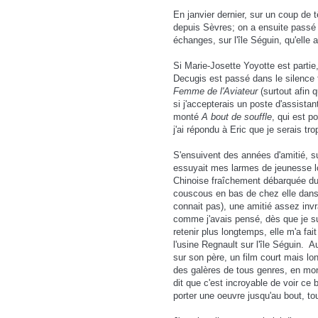
En janvier dernier, sur un coup de t
depuis Sèvres; on a ensuite passé 
échanges, sur l'île Séguin, qu'elle
Si Marie-Josette Yoyotte est partie, 
Decugis est passé dans le silence t
Femme de l'Aviateur
(surtout afin 
si j'accepterais un poste d'assistan
monté
A bout de souffle
, qui est p
j'ai répondu à Eric que je serais tr
S'ensuivent des années d'amitié, su
essuyait mes larmes de jeunesse lo
Chinoise fraîchement débarquée d
couscous en bas de chez elle dans
connait pas), une amitié assez invr
comme j'avais pensé, dès que je su
retenir plus longtemps, elle m'a fai
l'usine Regnault sur l'île Séguin.
Au
sur son père, un film court mais lo
des galères de tous genres, en mon
dit que c'est incroyable de voir ce
porter une oeuvre jusqu'au bout, to