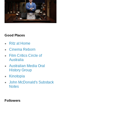
Good Places
Ritz at Home
Cinema Reborn
Film Critics Circle of
Australia
Australian Media Oral
History Group
Kinotopia
John McDonald's Substack
Notes
Followers