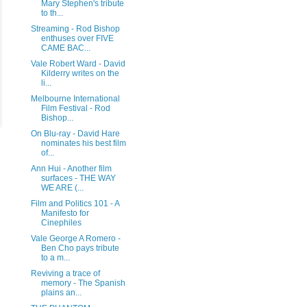
Mary Stephen's tribute
to th...
Streaming - Rod Bishop
enthuses over FIVE
CAME BAC...
Vale Robert Ward - David
Kilderry writes on the
li...
Melbourne International
Film Festival - Rod
Bishop...
On Blu-ray - David Hare
nominates his best film
of...
Ann Hui - Another film
surfaces - THE WAY
WE ARE (...
Film and Politics 101 - A
Manifesto for
Cinephiles
Vale George A Romero -
Ben Cho pays tribute
to a m...
Reviving a trace of
memory - The Spanish
plains an...